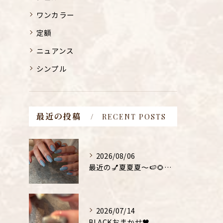
ワンカラー
定額
ニュアンス
シンプル
最近の投稿
RECENT POSTS
2026/08/06
最近の💅夏夏夏〜🍉🌻！！！
2026/07/14
BLACKおまかせ🖤