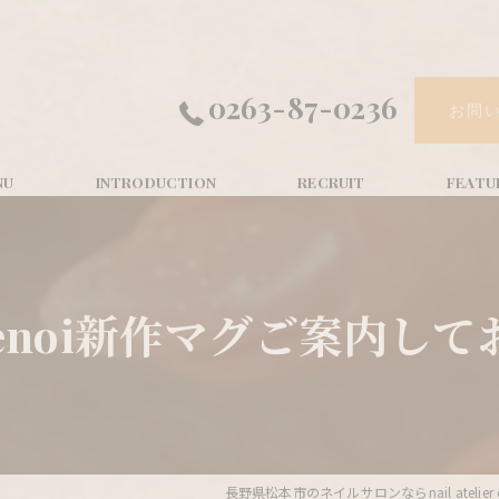
0263-87-0236
お問
enoi新作マグご案内して
長野県松本市のネイルサロンならnail atelier c