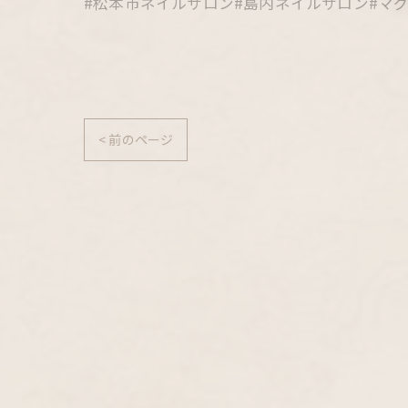
#松本市ネイルサロン#島内ネイルサロン#マグ
< 前のページ