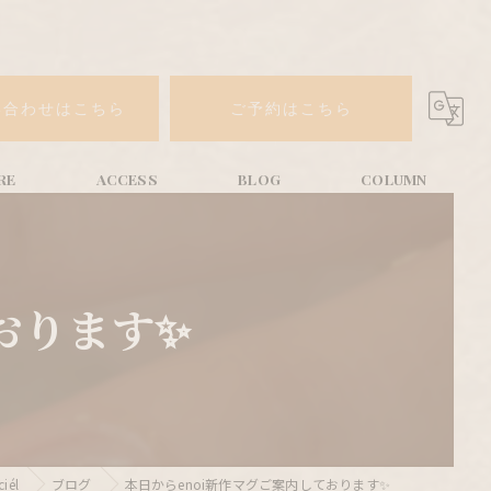
い合わせはこちら
ご予約はこちら
おります✨
iél
ブログ
本日からenoi新作マグご案内しております✨