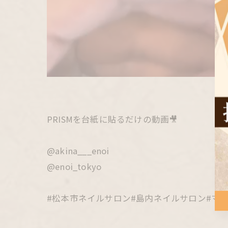
PRISMを台紙に貼るだけの動画🎥
@akina___enoi
@enoi_tokyo
#松本市ネイルサロン#島内ネイルサロン#マグ