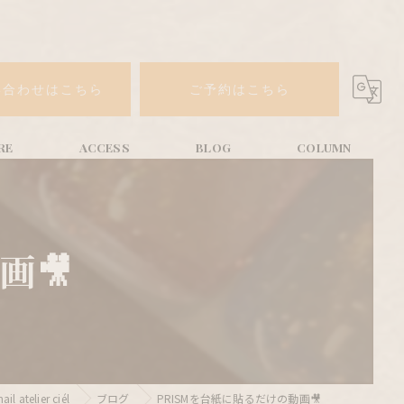
い合わせはこちら
ご予約はこちら
画🎥
elier ciél
ブログ
PRISMを台紙に貼るだけの動画🎥