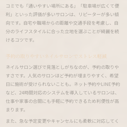
ネイルサロンでの定期的な爪ケアの重要性
コミでも「通いやすい場所にある」「駐車場が広くて便
ネイルサロンのアフターサービスを活用し
利」といった評価が多いサロンは、リピーターが多い傾
よう
向です。自宅や職場からの距離や交通手段を考慮し、自
忙しい日常に寄り添うサロンの条件
分のライフスタイルに合った立地を選ぶことが綺麗を続
けるコツです。
ネイルサロンの営業時間が通いやすさを左
右する
予約の取りやすいネイルサロンでストレス軽減
オンライン予約ができるネイルサロンの利
便性
ネイルサロン選びで見落としがちなのが、予約の取りや
すさです。人気のサロンほど予約が埋まりやすく、希望
短時間で施術可能なネイルサロンの選び方
日に施術が受けられないことも。ネット予約やLINE予約
ネイルサロンの施術スピードと仕上がりの
など、24時間対応のシステムを導入しているサロンは、
両立
仕事や家事の合間にも手軽に予約できるため利便性が高
仕事帰りに通えるネイルサロンの選び方
まります。
ネイルサロン通いが楽しくなる理由とは
また、急な予定変更やキャンセルにも柔軟に対応してく
ネイルサロンで季節ごとのデザインを楽し