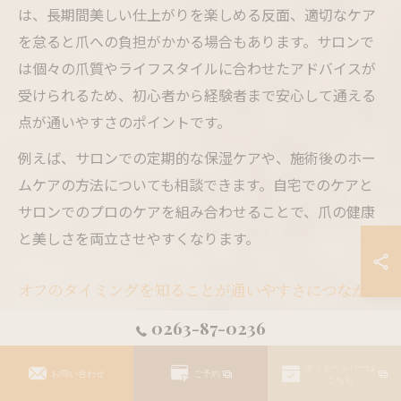
は、長期間美しい仕上がりを楽しめる反面、適切なケア
を怠ると爪への負担がかかる場合もあります。サロンで
は個々の爪質やライフスタイルに合わせたアドバイスが
受けられるため、初心者から経験者まで安心して通える
点が通いやすさのポイントです。
例えば、サロンでの定期的な保湿ケアや、施術後のホー
ムケアの方法についても相談できます。自宅でのケアと
サロンでのプロのケアを組み合わせることで、爪の健康
と美しさを両立させやすくなります。
オフのタイミングを知ることが通いやすさにつながる
ジェルネイルやマニキュアを長持ちさせたいと考える方
0263-87-0236
も多いですが、適切なオフのタイミングを知っておくこ
ホットペッパーは
とが、結果的にサロン通いのストレスを減らすポイント
お問い合わせ
ご予約
こちら