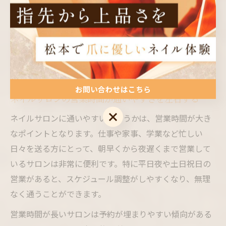
を送りましょう。
忙しい日常に寄り添うサロンの条
件
お問い合わせはこちら
ネイルサロンの営業時間が通いやすさを左右する
お問い合わせはこちら
ネイルサロンに通いやすいかどうかは、営業時間が大き
なポイントとなります。仕事や家事、学業など忙しい
日々を送る方にとって、朝早くから夜遅くまで営業して
いるサロンは非常に便利です。特に平日夜や土日祝日の
営業があると、スケジュール調整がしやすくなり、無理
なく通うことができます。
営業時間が長いサロンは予約が埋まりやすい傾向がある