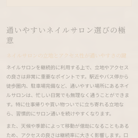
軽減
技術力が高いネイルサロンを見極めるポイ
ント
通いやすいネイルサロン選びの極
定額制があるネイルサロンのメリットを解
意
説
口コミで通いやすいネイルサロンを探すコ
ネイルサロンの立地とアクセス性が通いやすさの鍵
ツ
ネイルサロンを継続的に利用する上で、立地やアクセス
ネイルサロンで美しさを続ける秘訣
の良さは非常に重要なポイントです。駅近やバス停から
ネイルサロンで長持ちするデザインを選ぶ
徒歩圏内、駐車場完備など、通いやすい場所にあるネイ
方法
ルサロンは、忙しい日常でも無理なく通うことができま
ケア重視のネイルサロンで美しい指先を保
す。特に仕事帰りや買い物ついでに立ち寄れる立地な
つ
ら、習慣的にサロン通いを続けやすくなります。
通いやすいネイルサロンなら持続性がアッ
また、天候や季節によって移動が億劫になることもある
プ
ため、アクセスの良さは継続率に大きく影響します。口