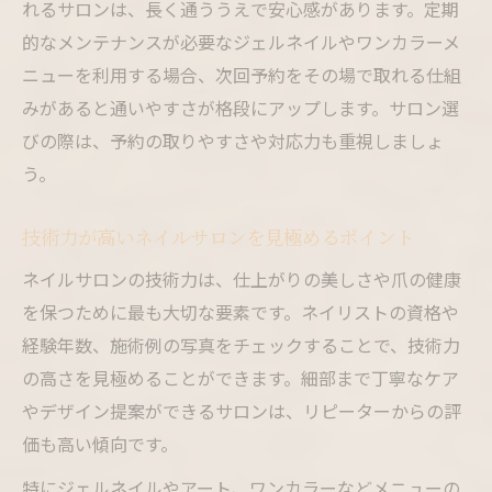
れるサロンは、長く通ううえで安心感があります。定期
むコツ
的なメンテナンスが必要なジェルネイルやワンカラーメ
ネイルサロンでリフレッシュできる癒しの
ニューを利用する場合、次回予約をその場で取れる仕組
時間
みがあると通いやすさが格段にアップします。サロン選
トレンドを取り入れたネイルサロンの魅力
びの際は、予約の取りやすさや対応力も重視しましょ
ネイルサロン通いで自己表現を楽しむ方法
う。
ネイルサロンでプロと相談できる安心感
技術力が高いネイルサロンを見極めるポイント
爪の健康を守るためのケア方法も解説
ネイルサロンでのケア方法で爪の健康を守
ネイルサロンの技術力は、仕上がりの美しさや爪の健康
る
を保つために最も大切な要素です。ネイリストの資格や
経験年数、施術例の写真をチェックすることで、技術力
オフのタイミングを知ることが通いやすさ
の高さを見極めることができます。細部まで丁寧なケア
につながる
やデザイン提案ができるサロンは、リピーターからの評
ネイルサロンでの施術前後のケアが大切な
価も高い傾向です。
理由
ネイルサロン選びと健康的なネイル生活の
特にジェルネイルやアート、ワンカラーなどメニューの