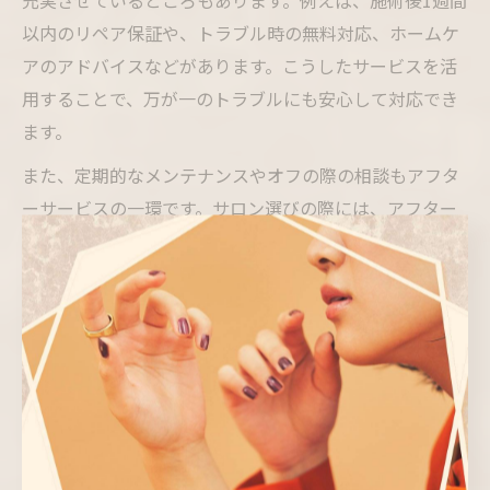
充実させているところもあります。例えば、施術後1週間
以内のリペア保証や、トラブル時の無料対応、ホームケ
アのアドバイスなどがあります。こうしたサービスを活
用することで、万が一のトラブルにも安心して対応でき
ます。
また、定期的なメンテナンスやオフの際の相談もアフタ
ーサービスの一環です。サロン選びの際には、アフター
サービスの内容を事前に確認しておくと安心です。特に
「ネイルサロンに通う理由は何ですか？」という質問に
は、こうした安心感やサポート体制を重視する方が多い
傾向があります。
利用者の体験談でも「困った時にすぐ相談できて心強
い」「保証のおかげで安心して新しいデザインに挑戦で
きた」という声が寄せられています。アフターサービス
を上手に活用し、長く快適に通えるネイルサロンライフ