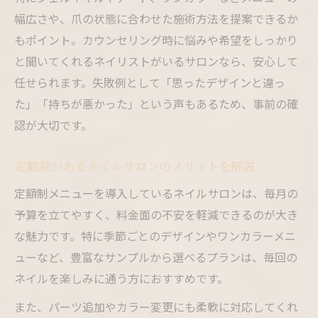
関係
幅広さや、爪の状態に合わせた施術方法を提案できるか
もポイント。カウンセリング時に悩みや希望をしっかり
ネイルサロンで相談できる自爪のケアポイ
と聞いてくれるネイリストがいるサロンなら、安心して
ント
任せられます。失敗例として「思ったデザインと違っ
ネイルサロン初心者も安心なポイント
た」「持ちが悪かった」という声もあるため、事前の確
ネイルサロン初心者が知っておきたい流れ
認が大切です。
初めてのネイルサロンでも安心できる選び
方
定額制があるネイルサロンのメリットを解説
ネイルサロンでの相談しやすい雰囲気の見
定額制メニューを導入しているネイルサロンは、毎月の
極め方
予算を立てやすく、料金面の不安を軽減できるのが大き
予約や料金がわかりやすいネイルサロンの
な魅力です。特に季節ごとのデザインやワンカラーメニ
特徴
ューなど、豊富なサンプルから選べるプランは、毎回の
ネイルサロンでスタッフに要望を伝えるコ
ネイルを楽しみに通う方におすすめです。
ツ
また、パーツ追加やカラー変更にも柔軟に対応してくれ