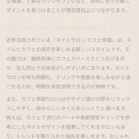
な環境、丁寧なカウンセリングなど、自分に合った癒し
しみ
ポイントを見つけることが満足度向上につながります。
カフェ風ネイルサロンで選ぶ季節のデザイ
ン
ネイルサロン カフェ併設の魅力に注目しよう
ネイルサロン発自分らしいカラー選びのコ
近年注目されている「ネイルサロン カフェ併設」は、ネ
ツ
イルとカフェの両方を楽しめる新しいスタイルです。そ
ネイルサロンのアート体験で個性を表現
の魅力は、施術前後にカフェスペースでくつろげる点
ネイルサロンで叶うニュアンスネイルの魅
や、友人同士での来店がしやすい点にあります。ネイル
力
サロンの待ち時間も、ドリンクや軽食を楽しみながら過
継続できるネイルサロン通い方ガイド
ごせるため、時間を有効活用できるのが特徴です。
ネイルサロン通いを続けるための工夫とコ
また、カフェ併設サロンはデザイン選びの際もリラック
ツ
スしやすく、自分らしいネイルをじっくりと選べます。
ネイルサロンの料金相場と予算管理のポイ
例えば、カフェで流行のアートや季節限定ドリンクを参
ント
考にしたネイルデザインを提案してくれるサロンもあ
り、トレンドを取り入れた指先を楽しめます。おしゃれ
ネイルサロンで無理なくおしゃれを楽しむ