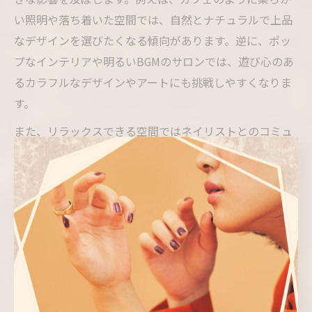
い照明や落ち着いた空間では、自然とナチュラルで上品
なデザインを選びたくなる傾向があります。逆に、ポッ
プなインテリアや明るいBGMのサロンでは、遊び心のあ
るカラフルなデザインやアートにも挑戦しやすくなりま
す。
また、リラックスできる空間ではネイリストとのコミュ
ニケーションも取りやすく、自分の希望や悩みを伝えや
すい点も魅力です。その結果、満足度の高い仕上がりに
つながります。特にカフェ併設型のネイルサロンでは、
施術中の会話やドリンクサービスなどが心の余裕を生
み、より自分らしいデザインを選ぶ後押しになります。
「ネイルサロン カフェ併設」や「ネイルサロン グレージ
ュ」などの関連ワードで検索し、サロンごとの雰囲気や
特徴を比較すると、自分にぴったりの空間が見つかりや