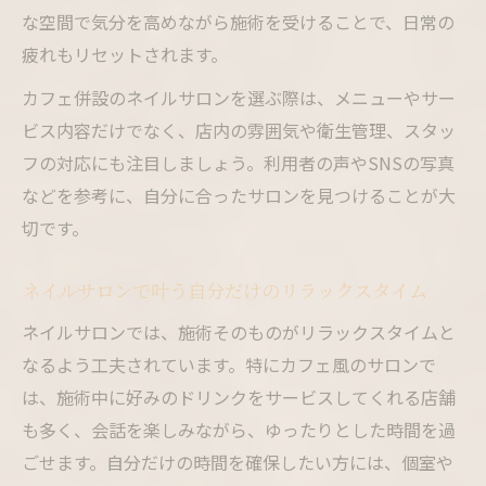
な空間で気分を高めながら施術を受けることで、日常の
秘訣
疲れもリセットされます。
ネイルサロン継続のための施術頻度目安
ネイルサロン利用で気をつけたいコストの
カフェ併設のネイルサロンを選ぶ際は、メニューやサー
考え方
ビス内容だけでなく、店内の雰囲気や衛生管理、スタッ
フの対応にも注目しましょう。利用者の声やSNSの写真
癒やしとおしゃれを両立するネイルサロン活用
などを参考に、自分に合ったサロンを見つけることが大
術
切です。
ネイルサロンで癒やしとおしゃれを叶える
方法
ネイルサロンで叶う自分だけのリラックスタイム
ネイルサロン活用で自分らしい毎日を楽し
ネイルサロンでは、施術そのものがリラックスタイムと
む
なるよう工夫されています。特にカフェ風のサロンで
ネイルサロン空間で心も指先もリフレッシ
は、施術中に好みのドリンクをサービスしてくれる店舗
ュ
も多く、会話を楽しみながら、ゆったりとした時間を過
ネイルサロンのカフェ併設で充実した時間
ごせます。自分だけの時間を確保したい方には、個室や
を