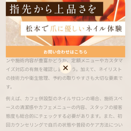
すくなります。雰囲気とデザインの相乗効果をぜひ体感
してみてください。
自分に合うネイルサロンの見極め方を解説
自分に合うネイルサロンを見極めるためには、いくつか
のチェックポイントがあります。まず、希望するデザイ
お問い合わせはこちら
ンや施術内容が豊富かどうか、定額メニューやカスタマ
お問い合わせはこちら
イズ対応の有無を確認しましょう。加えて、ネイリスト
の技術力や衛生管理、予約の取りやすさも大切な要素で
す。
例えば、カフェ併設型のネイルサロンの場合、施術スペ
ースの清潔感やカフェメニューの内容、スタッフの接客
態度も総合的にチェックする必要があります。また、初
回カウンセリングで自爪の状態や普段のケア方法につい