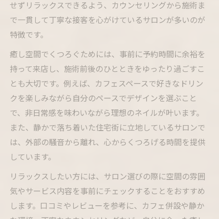
効果
せずリラックスできるよう、カウンセリングから施術ま
自分に合うネイルサロンの見極め方を解説
で一貫して丁寧な接客を心がけているサロンが多いのが
特徴です。
ネイルサロン選びで失敗しないチェックポ
イント
癒し空間でくつろぐためには、事前に予約時間に余裕を
ネイルサロン利用前の自爪ケア心得
持って来店し、施術前後のひとときをゆったり過ごすこ
とも大切です。例えば、カフェスペースで好きなドリン
ネイルサロン前に自爪を切るべきか迷った
クを楽しみながら自分のペースでデザインを選ぶこと
ら
で、非日常感を味わいながら理想のネイルが叶います。
ネイルサロン利用時の自爪ケア基本ガイド
また、静かで落ち着いた住宅街に立地しているサロンで
自爪の長さと状態を整えるポイント
は、外部の騒音から離れ、心からくつろげる時間を提供
ネイルサロン前のセルフケア注意点とは
しています。
ネイルサロンで相談したい自爪トラブル対
リラックスしたい方には、サロン選びの際に空間の雰囲
策
気やサービス内容を事前にチェックすることをおすすめ
くつろぎの中で楽しむネイルデザインの魅力
します。口コミやレビューを参考に、カフェ併設や静か
ネイルサロンで叶うトレンドデザインの楽