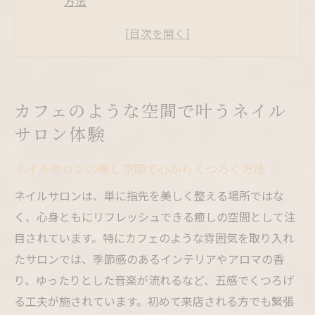
方法
ネイルサロン カフェ併設の魅力に注目しよ
う
ネイルサロンで叶う自分だけのリラックス
タイム
カフェのような空間で叶うネイル
カフェ風ネイルサロンで非日常を楽しむコ
サロン体験
ツ
ネイルサロンの空間作りが満足度に与える
ネイルサロンの癒し空間で心からくつろぐ方法
影響
ネイルサロンは、単に指先を美しく整える場所ではな
自分らしさを演出するネイルサロン選びのポイ
く、心身ともにリフレッシュできる癒しの空間として注
ント
目されています。特にカフェのような雰囲気を取り入れ
ネイルサロン選びは自分らしさ重視が大切
たサロンでは、季節感のあるインテリアやアロマの香
カフェ併設ネイルサロンの選び方と特徴
り、ゆったりとした音楽が流れるなど、五感でくつろげ
ネイルサロンの雰囲気がデザインに与える
る工夫が施されています。初めて来店される方でも緊張